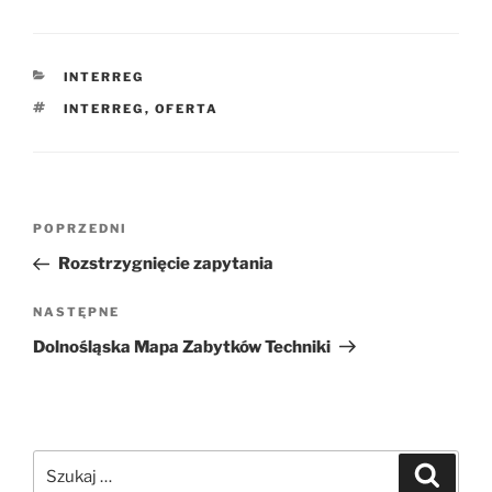
KATEGORIE
INTERREG
TAGI
INTERREG
,
OFERTA
Nawigacja
Poprzedni
POPRZEDNI
wpisu
wpis
Rozstrzygnięcie zapytania
Następny
NASTĘPNE
wpis
Dolnośląska Mapa Zabytków Techniki
Szukaj:
Szukaj