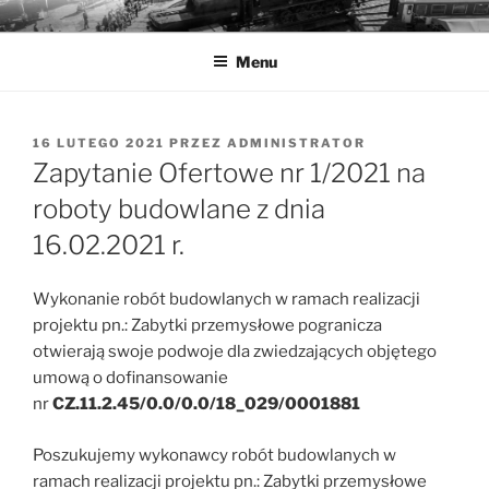
Przejdź
MUZEA TECHNIKI
Ochrona zabytków techniki
do
Menu
treści
OPUBLIKOWANE
16 LUTEGO 2021
PRZEZ
ADMINISTRATOR
W
Zapytanie Ofertowe nr 1/2021 na
roboty budowlane z dnia
16.02.2021 r.
Wykonanie robót budowlanych w ramach realizacji
projektu pn.: Zabytki przemysłowe pogranicza
otwierają swoje podwoje dla zwiedzających objętego
umową o dofinansowanie
nr
CZ.11.2.45/0.0/0.0/18_029/0001881
Poszukujemy wykonawcy robót budowlanych w
ramach realizacji projektu pn.: Zabytki przemysłowe