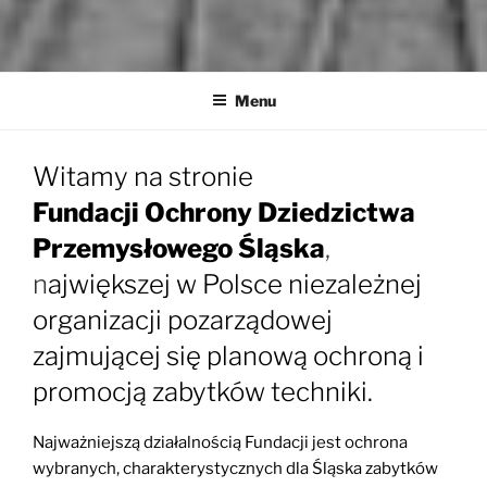
MUZEA TECHNIKI
Ochrona zabytków techniki
Menu
Witamy na stronie
Fundacji Ochrony Dziedzictwa
Przemysłowego Śląska
,
n
ajwiększej w Polsce niezależnej
organizacji pozarządowej
zajmującej się planową ochroną i
promocją zabytków techniki.
Najważniejszą działalnością Fundacji jest ochrona
wybranych, charakterystycznych dla Śląska zabytków