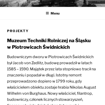
Przejdź
MUZEA TECHNIKI
Ochrona zabytków techniki
do
Menu
treści
PROJEKTY
Muzeum Techniki Rolniczej na Śląsku
w Piotrowicach Świdnickich
Budowniczym dworu w Piotrowicach Świdnickich
był Jacob von Zedlitz, budowę prowadził w latach
1585 – 1590. Majątek przez lata stopniowo tracił na
znaczeniu i popadał w długi. Istotny remont
przeprowadzono dopiero w 1799 roku, gdy
właścicielem obiektu zostaje hrabia Nikolas August
Wilhelm von Burghaus. Nowy właściciel, filantrop,
budowniczy, członek licznych stowarzyszeń,