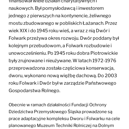
finansował wiele działań charytatywnych i
naukowych. Był pomysłodawcą i inwestorem
jednego z pierwszych na kontynencie, żeliwnego
mostu zbudowanego w pobliskich Łażanach. Przez
wiek XIX i do 1945 roku wieś, a wraz z nią Dwór i
Folwark przeżywa okres rozwoju. Dwór poddany był
kolejnym przebudowom, a Folwark rozbudowie i
unowocześnieniu. Po 1945 roku dobra Piotrowickie
były zrujnowane i nieużywane. W latach 1972-1976
przeprowadzona została częściowa konserwacja,
dworu, wykonano nową więźbę dachową. Do 2003
roku Folwark i Dwór był w zarządzie Państwowego
Gospodarstwa Rolnego.
Obecnie w ramach działalności Fundacji Ochrony
Dziedzictwa Przemysłowego Śląska prowadzone są
prace adaptacyjne kompleksu Dworu i Folwarku na cele
planowanego Muzeum Techniki Rolniczej na Dolnym