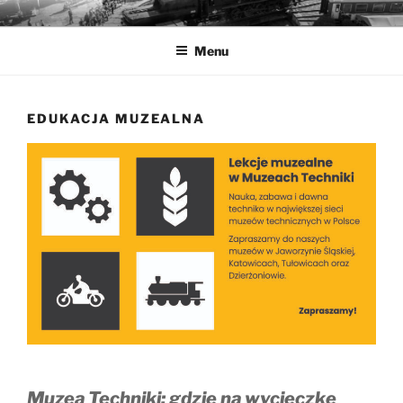
Przejdź
MUZEA TECHNIKI
Ochrona zabytków techniki
do
Menu
treści
EDUKACJA MUZEALNA
Muzea Techniki: gdzie na wycieczkę