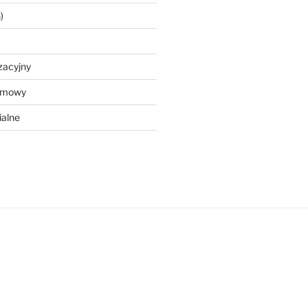
)
)
zacyjny
ramowy
ialne