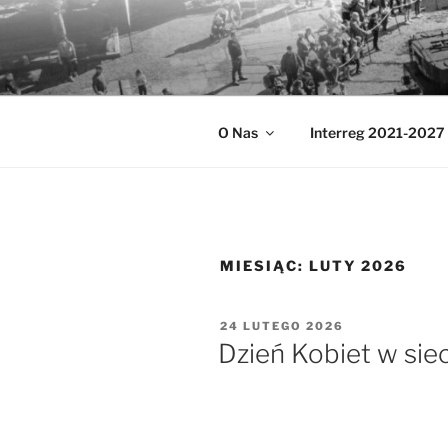
Przejdź
do
MUZEA TE
treści
Ochrona zabytków techniki
O Nas
Interreg 2021-2027
MIESIĄC:
LUTY 2026
OPUBLIKOWANE
24 LUTEGO 2026
W
Dzień Kobiet w sie