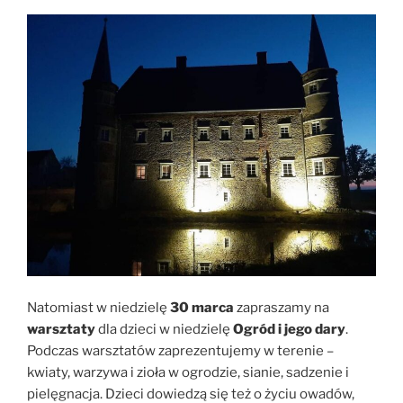
Natomiast w niedzielę
30 marca
zapraszamy na
warsztaty
dla dzieci w niedzielę
Ogród i jego dary
.
Podczas warsztatów zaprezentujemy w terenie –
kwiaty, warzywa i zioła w ogrodzie, sianie, sadzenie i
pielęgnacja. Dzieci dowiedzą się też o życiu owadów,