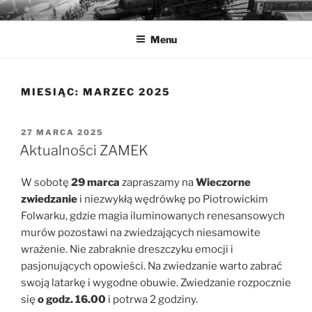
Przejdź
MUZEA TECHNIKI
Ochrona zabytków techniki
do
Menu
treści
MIESIĄC:
MARZEC 2025
OPUBLIKOWANE
27 MARCA 2025
W
Aktualności ZAMEK
W sobotę
29 marca
zapraszamy na
Wieczorne
zwiedzanie
i niezwykłą wędrówkę po Piotrowickim
Folwarku, gdzie magia iluminowanych renesansowych
murów pozostawi na zwiedzających niesamowite
wrażenie. Nie zabraknie dreszczyku emocji i
pasjonujących opowieści. Na zwiedzanie warto zabrać
swoją latarkę i wygodne obuwie. Zwiedzanie rozpocznie
się
o godz. 16.00
i potrwa 2 godziny.