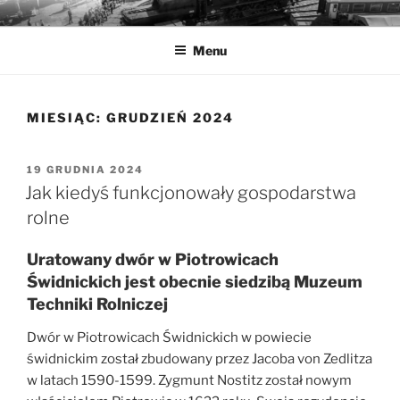
Przejdź
MUZEA TECHNIKI
Ochrona zabytków techniki
do
Menu
treści
MIESIĄC:
GRUDZIEŃ 2024
OPUBLIKOWANE
19 GRUDNIA 2024
W
Jak kiedyś funkcjonowały gospodarstwa
rolne
Uratowany dwór w Piotrowicach
Świdnickich jest obecnie siedzibą Muzeum
Techniki Rolniczej
Dwór w Piotrowicach Świdnickich w powiecie
świdnickim został zbudowany przez Jacoba von Zedlitza
w latach 1590-1599. Zygmunt Nostitz został nowym