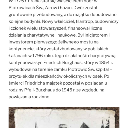
W 1775 r. hrabia stał się właścicielem dóbr w
Piotrowicach Św., Żarow i Łażan. Dwór został
gruntownie przebudowany, a do majątku dobudowano
kolejne budynki. Nowy właściciel, filantrop, budowniczy
i członek wielu stowarzyszeń, finansował liczne
działania charytatywne i naukowe. Był inicjatorem i
inwestorem pierwszego żeliwnego mostu na
kontynencie, który został zbudowany w pobliskich
Łażanach w 1796 roku. Jego działalność charytatywną
kontynuował syn Friedrich Burghaus, który w 1854 r.
wybudował na terenie zamku Piotrowic Św. szpital –
przytułek dla mieszkańców okolicznych wiosek. Po
śmierci Friedricha majątek pozostał w posiadaniu
rodziny Pfeil-Burghaus do 1945 r. ze względu na
powiązania rodzinne.