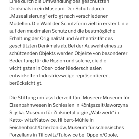
Linie durch die Umwandlung des geschützten
Denkmals in ein Museum. Der Schutz durch
„Musealisierung“ erfolgt nach verschiedenen
Modellen. Die Wahl der Schutzform zielt in erster Linie
auf den maximalen Schutz und die bestmögliche
Erhaltung der Originalität und Authentizität des
geschützten Denkmals ab. Bei der Auswahl eines zu
schützenden Objekts werden Objekte von besonderer
Bedeutung für die Region und solche, die die
wichtigsten in Ober- oder Niederschlesien
entwickelten Industriezweige repräsentieren,
berücksichtigt.
Die Stiftung umfasst derzeit fünf Museen: Museum für
Eisenbahnwesen in Schlesien in Königszelt/Jaworzyna
Śląska, Museum für Zinkmetallurgie „Walzwerk“ in
Katto- witz/Katowice, Hilbert-Mühle in
Reichenbach/Dzierżoniów, Museum für schlesisches
Porzellans in Tillowitz/Tułowice bei Oppeln/Opole,