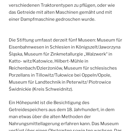
verschiedenen Traktorentypen zu pflügen, oder wie
das Getreide mit alten Maschinen gemäht und mit
einer Dampfmaschine gedroschen wurde.
Die Stiftung umfasst derzeit fünf Museen: Museum für
Eisenbahnwesen in Schlesien in Königszelt/Jaworzyna
Śląska, Museum für Zinkmetallurgie „Walzwerk“ in
Katto- witz/Katowice, Hilbert-Mühle in
Reichenbach/Dzierżoniów, Museum für schlesisches
Porzellans in Tillowitz/Tułowice bei Oppeln/Opole,
Museum für Landtechnik in Peterwitz/ Piotrowice
Świdnickie (Kreis Schweidnitz).
Ein Höhepunkt ist die Besichtigung des
Getreidespeichers aus dem 18. Jahrhundert, in dem
man etwas über die alten Methoden der
Nahrungsmittellagerung erfahren kann. Das Museum
verfügt über einen Obstgarten sowie ten wachsen. Das