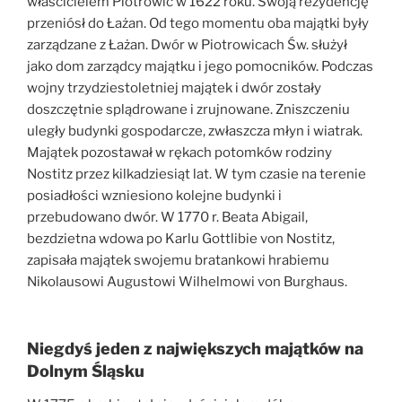
właścicielem Piotrowic w 1622 roku. Swoją rezydencję
przeniósł do Łażan. Od tego momentu oba majątki były
zarządzane z Łażan. Dwór w Piotrowicach Św. służył
jako dom zarządcy majątku i jego pomocników. Podczas
wojny trzydziestoletniej majątek i dwór zostały
doszczętnie splądrowane i zrujnowane. Zniszczeniu
uległy budynki gospodarcze, zwłaszcza młyn i wiatrak.
Majątek pozostawał w rękach potomków rodziny
Nostitz przez kilkadziesiąt lat. W tym czasie na terenie
posiadłości wzniesiono kolejne budynki i
przebudowano dwór. W 1770 r. Beata Abigail,
bezdzietna wdowa po Karlu Gottlibie von Nostitz,
zapisała majątek swojemu bratankowi hrabiemu
Nikolausowi Augustowi Wilhelmowi von Burghaus.
Niegdyś jeden z największych majątków na
Dolnym Śląsku