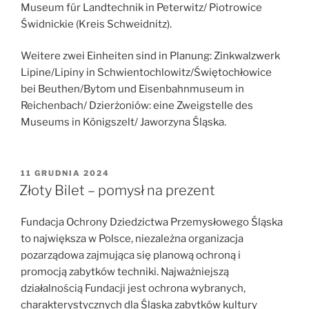
Museum für Landtechnik in Peterwitz/ Piotrowice
Świdnickie (Kreis Schweidnitz).
Weitere zwei Einheiten sind in Planung: Zinkwalzwerk
Lipine/Lipiny in Schwientochlowitz/Świętochłowice
bei Beuthen/Bytom und Eisenbahnmuseum in
Reichenbach/ Dzierżoniów: eine Zweigstelle des
Museums in Königszelt/ Jaworzyna Śląska.
OPUBLIKOWANE
11 GRUDNIA 2024
W
Złoty Bilet – pomysł na prezent
Fundacja Ochrony Dziedzictwa Przemysłowego Śląska
to największa w Polsce, niezależna organizacja
pozarządowa zajmująca się planową ochroną i
promocją zabytków techniki. Najważniejszą
działalnością Fundacji jest ochrona wybranych,
charakterystycznych dla Śląska zabytków kultury