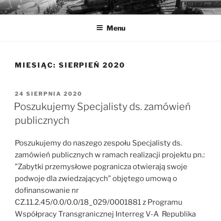
Przejdź
MUZEA TECHNIKI
Ochrona zabytków techniki
do
Menu
treści
MIESIĄC:
SIERPIEŃ 2020
OPUBLIKOWANE
24 SIERPNIA 2020
W
Poszukujemy Specjalisty ds. zamówień
publicznych
Poszukujemy do naszego zespołu Specjalisty ds.
zamówień publicznych w ramach realizacji projektu pn.:
”Zabytki przemysłowe pogranicza otwierają swoje
podwoje dla zwiedzających” objętego umową o
dofinansowanie nr
CZ.11.2.45/0.0/0.0/18_029/0001881 z Programu
Współpracy Transgranicznej Interreg V-A Republika