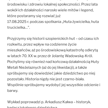
środowisku i zdrowiu lokalnej społeczności. Przez lata
wokół ich działalności narosło wiele mitów i legend,
które postaramy się rozwiać już
17.08.2025 r. podczas spotkania ,,Huta żywicielka, huta
trucicielka…”.
Przyjrzymy się historii szopienickich hut – od czasu ich
rozkwitu, przez wpływ na codzienne życie
mieszkańców, aż po środowiskową katastrofę odkrytą
w latach 70. XX w. przez dr Jolantę Wadowską-Król.
Pochylimy się również nad końcową działalnością Huty
Metali Nieżelaznych (aż do jej likwidacji), a także
spróbujemy się dowiedzieć jakie dziedzictwo po niej
pozostało. Historia nigdy nie jest czarno-biała.
Wspólnie spróbujemy wydobyć jej wszystkie odcienie i
barwy.
Wykład poprowadzi p. Arkadiusz Kałwa – historyk,
badacz lokalnego dziedzictwa.