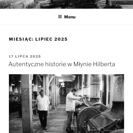
Przejdź
MUZEA TECHNIKI
Ochrona zabytków techniki
do
Menu
treści
MIESIĄC:
LIPIEC 2025
OPUBLIKOWANE
17 LIPCA 2025
W
Autentyczne historie w Młynie Hilberta