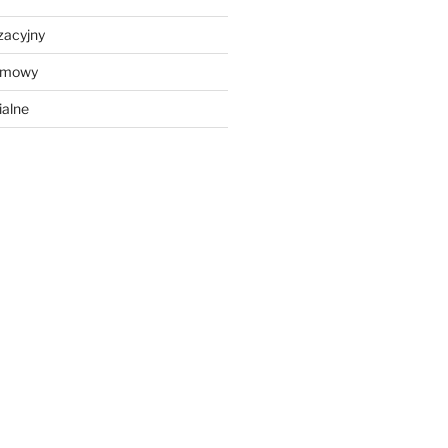
zacyjny
ramowy
ialne