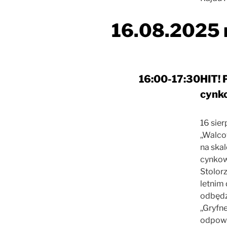
16.08.2025 r
16:00-17:30
HIT! 
cynko
16 sie
,,Walco
na ska
cynkow
Stolor
letnim
odbędz
,,Gryfn
odpowi