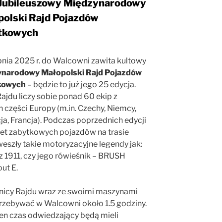
Jubileuszowy Międzynarodowy
olski Rajd Pojazdów
tkowych
pnia 2025 r. do Walcowni zawita kultowy
narodowy Małopolski Rajd Pojazdów
kowych
– będzie to już jego 25 edycja.
ajdu liczy sobie ponad 60 ekip z
 części Europy (m.in. Czechy, Niemcy,
a, Francja). Podczas poprzednich edycji
et zabytkowych pojazdów na trasie
eszły takie motoryzacyjne legendy jak:
z 1911, czy jego rówieśnik – BRUSH
ut E.
nicy Rajdu wraz ze swoimi maszynami
rzebywać w Walcowni około 1.5 godziny.
ten czas odwiedzający będą mieli