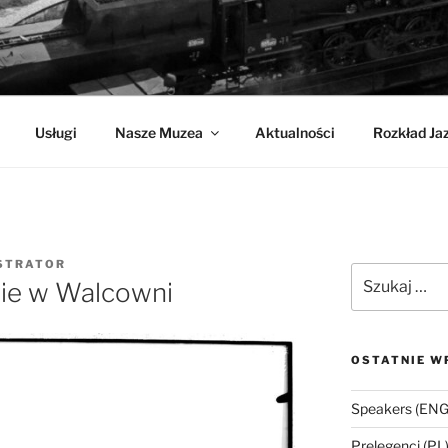
CHNIKI
Usługi
Nasze Muzea
Aktualności
Rozkład Ja
STRATOR
Szukaj:
rie w Walcowni
OSTATNIE W
Speakers (ENG
Prelegenci (PL