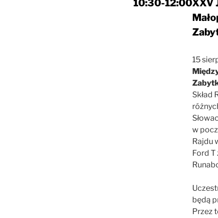
10:30-12:00
XXV 
Małop
Zaby
15 sier
Między
Zabyt
Skład R
różnych
Słowacj
w pocz
Rajdu w
Ford T 
Runabo
Uczest
będą p
Przez 