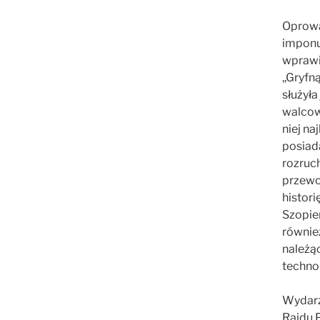
Oprowa
imponu
wprawi
,,Gryfn
służyła
walcow
niej n
posiada
rozruc
przewo
histor
Szopie
równie
należą
techno
Wydarz
Rajdu 