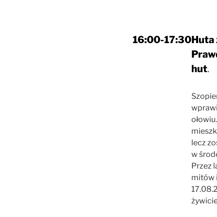
16:00-17:30
Huta 
Prawd
hut
.
Szopie
wprawi
ołowiu
mieszk
lecz zo
w środo
Przez l
mitów i
17.08.2
żywicie