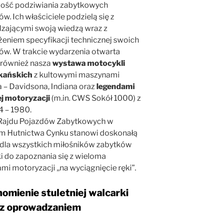
ość podziwiania zabytkowych
w. Ich właściciele podzielą się z
zającymi swoją wiedzą wraz z
żeniem specyfikacji technicznej swoich
ów. W trakcie wydarzenia otwarta
 również nasza
wystawa motocykli
kańskich
z kultowymi maszynami
a – Davidsona, Indiana oraz
legendami
ej motoryzacji
(m.in. CWS Sokół 1000) z
4 – 1980.
Rajdu Pojazdów Zabytkowych w
 Hutnictwa Cynku stanowi doskonałą
 dla wszystkich miłośników zabytków
i do zapoznania się z wieloma
mi motoryzacji ,,na wyciągnięcie ręki”.
omienie stuletniej walcarki
 z oprowadzaniem