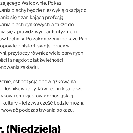
zającego Walcownię. Pokaz
ania blachy będzie niezwykłą okazją do
nia się z zanikającą profesją
ania blach cynkowych, a także do
nia się z prawdziwym autentyzmem
ów techniki. Po zakończeniu pokazu Pan
opowie o historii swojej pracy w
ni, przytoczy również wiele barwnych
ci i anegdot z lat świetności
onowania zakładu.
enie jest pozycją obowiązkową na
miłośników zabytków techniki, a także
yków i entuzjastów górnośląskiej
i i kultury – jej żywą część będzie można
rwować podczas trwania pokazu.
 (Niedziela)