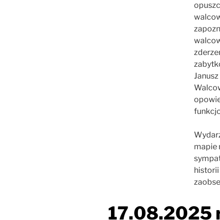
opuszc
walcow
zapozna
walcow
zderze
zabytk
Janusz 
Walcow
opowieś
funkcj
Wydarz
mapie 
sympat
histori
zaobse
17.08.2025 r.