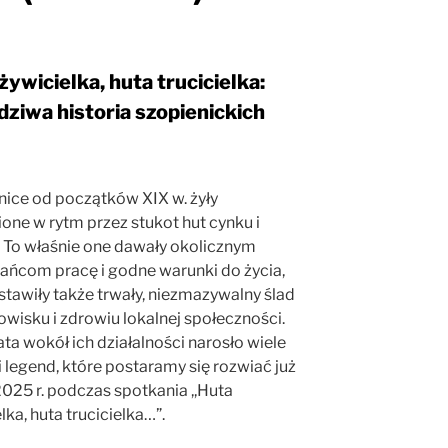
żywicielka, huta trucicielka:
ziwa historia szopienickich
nice od początków XIX w. żyły
one w rytm przez stukot hut cynku i
. To właśnie one dawały okolicznym
ańcom pracę i godne warunki do życia,
stawiły także trwały, niezmazywalny ślad
wisku i zdrowiu lokalnej społeczności.
ata wokół ich działalności narosło wiele
 legend, które postaramy się rozwiać już
025 r. podczas spotkania ,,Huta
lka, huta trucicielka…”.