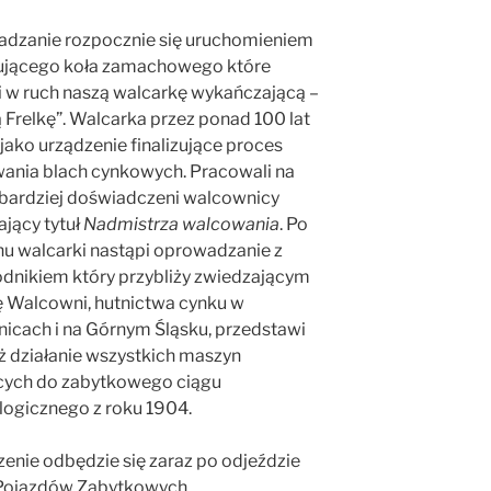
dzanie rozpocznie się uruchomieniem
jącego koła zamachowego które
 w ruch naszą walcarkę wykańczającą –
ą Frelkę”. Walcarka przez ponad 100 lat
 jako urządzenie finalizujące proces
ania blach cynkowych. Pracowali na
ajbardziej doświadczeni walcownicy
jący tytuł
Nadmistrza walcowania
. Po
hu walcarki nastąpi oprowadzanie z
dnikiem który przybliży zwiedzającym
ię Walcowni, hutnictwa cynku w
nicach i na Górnym Śląsku, przedstawi
ż działanie wszystkich maszyn
cych do zabytkowego ciągu
logicznego z roku 1904.
enie odbędzie się zaraz po odjeździe
Pojazdów Zabytkowych.