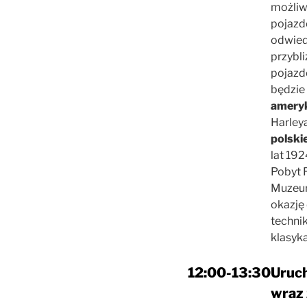
możliw
pojazdó
odwied
przybli
pojazd
będzie
amery
Harley
polski
lat 192
Pobyt 
Muzeum
okazję
technik
klasyka
12:00-13:30
Uruch
wraz