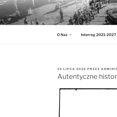
Przejdź
do
MUZEA TE
treści
Ochrona zabytków techniki
O Nas
Interreg 2021-2027
OPUBLIKOWANE
16 LIPCA 2025
PRZEZ
ADMINI
W
Autentyczne histo