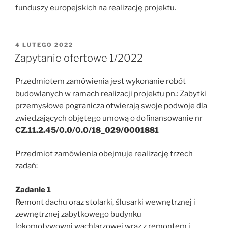
funduszy europejskich na realizację projektu.
OPUBLIKOWANE
4 LUTEGO 2022
W
Zapytanie ofertowe 1/2022
Przedmiotem zamówienia jest wykonanie robót
budowlanych w ramach realizacji projektu pn.: Zabytki
przemysłowe pogranicza otwierają swoje podwoje dla
zwiedzających objętego umową o dofinansowanie nr
CZ.11.2.45/0.0/0.0/18_029/0001881
Przedmiot zamówienia obejmuje realizację trzech
zadań:
Zadanie 1
Remont dachu oraz stolarki, ślusarki wewnętrznej i
zewnętrznej zabytkowego budynku
lokomotywowni wachlarzowej wraz z remontem i