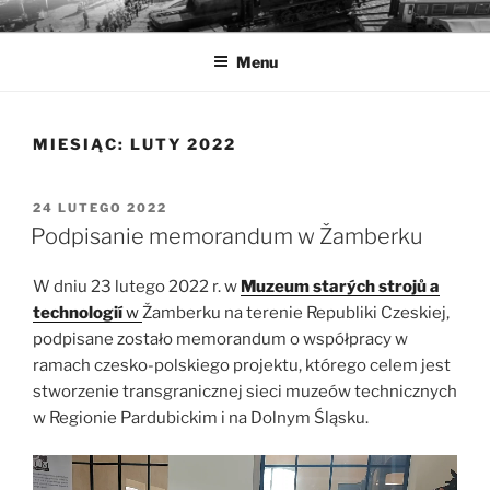
Przejdź
MUZEA TECHNIKI
Ochrona zabytków techniki
do
Menu
treści
MIESIĄC:
LUTY 2022
OPUBLIKOWANE
24 LUTEGO 2022
W
Podpisanie memorandum w Žamberku
W dniu 23 lutego 2022 r. w
Muzeum starých strojů a
technologií
w
Žamberku na terenie Republiki Czeskiej,
podpisane zostało memorandum o współpracy w
ramach czesko-polskiego projektu, którego celem jest
stworzenie transgranicznej sieci muzeów technicznych
w Regionie Pardubickim i na Dolnym Śląsku.