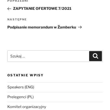
Poprzedni
POPRZEDNI
wpisu
wpis
ZAPYTANIE OFERTOWE 7/2021
Następny
NASTĘPNE
wpis
Podpisanie memorandum w Žamberku
Szukaj:
Szukaj
OSTATNIE WPISY
Speakers (ENG)
Prelegenci (PL)
Komitet organizacyjny