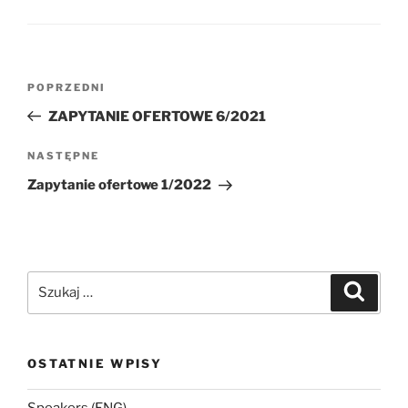
Nawigacja
Poprzedni
POPRZEDNI
wpisu
wpis
ZAPYTANIE OFERTOWE 6/2021
Następny
NASTĘPNE
wpis
Zapytanie ofertowe 1/2022
Szukaj:
Szukaj
OSTATNIE WPISY
Speakers (ENG)