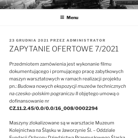
Przejdź
MUZEA TECHNIKI
Ochrona zabytków techniki
do
Menu
treści
OPUBLIKOWANE
23 GRUDNIA 2021
PRZEZ
ADMINISTRATOR
W
ZAPYTANIE OFERTOWE 7/2021
Przedmiotem zamówienia jest wykonanie filmu
dokumentującego i promującego pracę zabytkowych
maszyn warsztatowych w ramach realizacji projektu
pn.:
Budowa nowych ekspozycji muzeów technicznych
na czesko-polskim pograniczu II
objętego umową o
dofinansowanie nr
CZ.11.2.45/0.0/0.0/16_008/0002294
Maszyny zlokalizowane są w warsztacie Muzeum
Kolejnictwa na Śląsku w Jaworzynie Śl. – Oddziale
Fundacji Ochrony Dziedzictwa Przemysłowego Śląska.