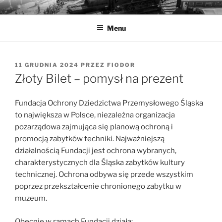
Przejdź
MUZEA TECHNIKI
Ochrona zabytków techniki
do
Menu
treści
OPUBLIKOWANE
11 GRUDNIA 2024
PRZEZ
FIODOR
W
Złoty Bilet – pomysł na prezent
Fundacja Ochrony Dziedzictwa Przemysłowego Śląska
to największa w Polsce, niezależna organizacja
pozarządowa zajmująca się planową ochroną i
promocją zabytków techniki. Najważniejszą
działalnością Fundacji jest ochrona wybranych,
charakterystycznych dla Śląska zabytków kultury
technicznej. Ochrona odbywa się przede wszystkim
poprzez przekształcenie chronionego zabytku w
muzeum.
Obecnie w ramach Fundacji działa: