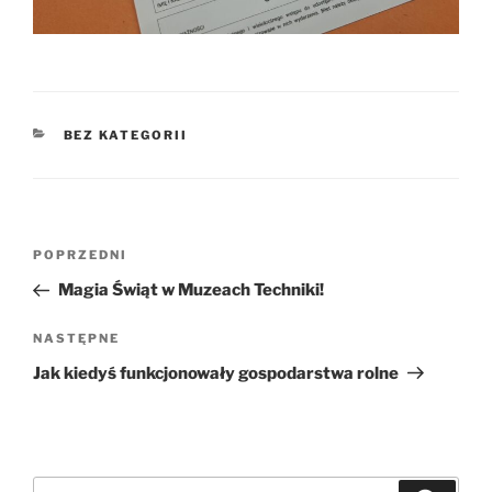
KATEGORIE
BEZ KATEGORII
Nawigacja
Poprzedni
POPRZEDNI
wpisu
wpis
Magia Świąt w Muzeach Techniki!
Następny
NASTĘPNE
wpis
Jak kiedyś funkcjonowały gospodarstwa rolne
Szukaj: