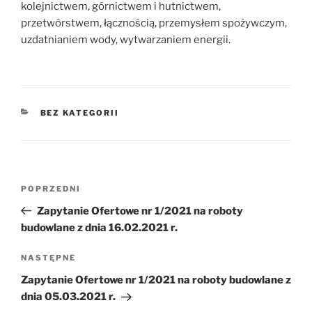
kolejnictwem, górnictwem i hutnictwem,
przetwórstwem, łącznością, przemysłem spożywczym,
uzdatnianiem wody, wytwarzaniem energii.
KATEGORIE
BEZ KATEGORII
Nawigacja
Poprzedni
POPRZEDNI
wpisu
wpis
Zapytanie Ofertowe nr 1/2021 na roboty
budowlane z dnia 16.02.2021 r.
Następny
NASTĘPNE
wpis
Zapytanie Ofertowe nr 1/2021 na roboty budowlane z
dnia 05.03.2021 r.