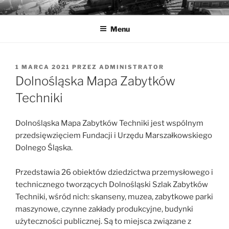
Przejdź
MUZEA TECHNIKI
Ochrona zabytków techniki
do
Menu
treści
OPUBLIKOWANE
1 MARCA 2021
PRZEZ
ADMINISTRATOR
W
Dolnośląska Mapa Zabytków
Techniki
Dolnośląska Mapa Zabytków Techniki jest wspólnym
przedsięwzięciem Fundacji i Urzędu Marszałkowskiego
Dolnego Śląska.
Przedstawia 26 obiektów dziedzictwa przemysłowego i
technicznego tworzących Dolnośląski Szlak Zabytków
Techniki, wśród nich: skanseny, muzea, zabytkowe parki
maszynowe, czynne zakłady produkcyjne, budynki
użyteczności publicznej. Są to miejsca związane z