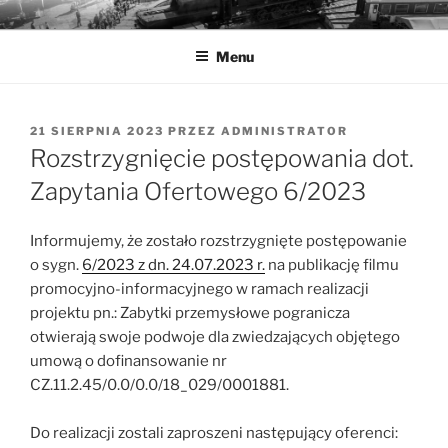
Przejdź
MUZEA TECHNIKI
Ochrona zabytków techniki
do
Menu
treści
OPUBLIKOWANE
21 SIERPNIA 2023
PRZEZ
ADMINISTRATOR
W
Rozstrzygnięcie postępowania dot.
Zapytania Ofertowego 6/2023
Informujemy, że zostało rozstrzygnięte postępowanie
o sygn.
6/2023 z dn. 24.07.2023 r.
na publikację filmu
promocyjno-informacyjnego w ramach realizacji
projektu pn.: Zabytki przemysłowe pogranicza
otwierają swoje podwoje dla zwiedzających objętego
umową o dofinansowanie nr
CZ.11.2.45/0.0/0.0/18_029/0001881.
Do realizacji zostali zaproszeni następujący oferenci: