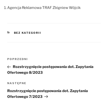
Agencja Reklamowa TRAF Zbigniew Wójcik
KATEGORIE
BEZ KATEGORII
Nawigacja
Poprzedni
POPRZEDNI
wpisu
wpis
Rozstrzygnięcie postępowania dot. Zapytania
Ofertowego 8/2023
Następny
NASTĘPNE
wpis
Rozstrzygnięcie postępowania dot. Zapytania
Ofertowego 7/2023