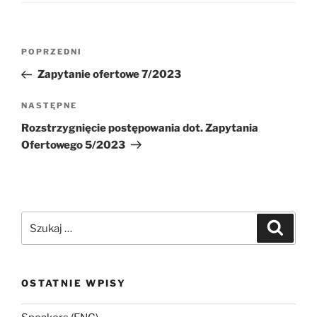
Nawigacja
Poprzedni
POPRZEDNI
wpisu
wpis
Zapytanie ofertowe 7/2023
Następny
NASTĘPNE
wpis
Rozstrzygnięcie postępowania dot. Zapytania
Ofertowego 5/2023
Szukaj:
Szukaj
OSTATNIE WPISY