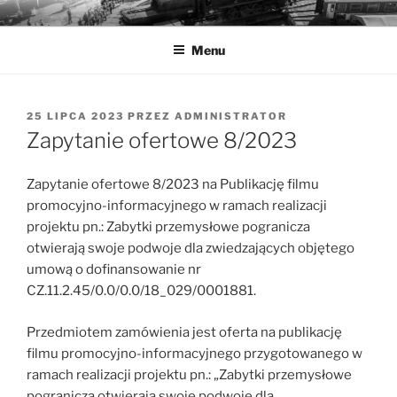
Przejdź
MUZEA TECHNIKI
Ochrona zabytków techniki
do
Menu
treści
OPUBLIKOWANE
25 LIPCA 2023
PRZEZ
ADMINISTRATOR
W
Zapytanie ofertowe 8/2023
Zapytanie ofertowe 8/2023 na Publikację filmu
promocyjno-informacyjnego w ramach realizacji
projektu pn.: Zabytki przemysłowe pogranicza
otwierają swoje podwoje dla zwiedzających objętego
umową o dofinansowanie nr
CZ.11.2.45/0.0/0.0/18_029/0001881.
Przedmiotem zamówienia jest oferta na publikację
filmu promocyjno-informacyjnego przygotowanego w
ramach realizacji projektu pn.: „Zabytki przemysłowe
pogranicza otwierają swoje podwoje dla