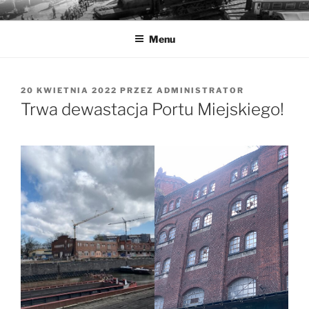
Przejdź
MUZEA TECHNIKI
Ochrona zabytków techniki
do
Menu
treści
OPUBLIKOWANE
20 KWIETNIA 2022
PRZEZ
ADMINISTRATOR
W
Trwa dewastacja Portu Miejskiego!