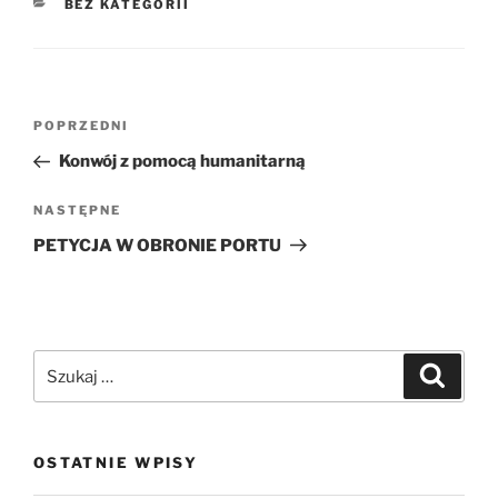
KATEGORIE
BEZ KATEGORII
Nawigacja
Poprzedni
POPRZEDNI
wpisu
wpis
Konwój z pomocą humanitarną
Następny
NASTĘPNE
wpis
PETYCJA W OBRONIE PORTU
Szukaj:
Szukaj
OSTATNIE WPISY