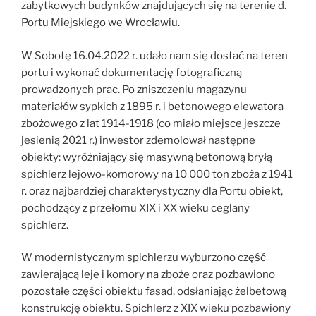
zabytkowych budynków znajdujących się na terenie d.
Portu Miejskiego we Wrocławiu.
W Sobotę 16.04.2022 r. udało nam się dostać na teren
portu i wykonać dokumentację fotograficzną
prowadzonych prac. Po zniszczeniu magazynu
materiałów sypkich z 1895 r. i betonowego elewatora
zbożowego z lat 1914-1918 (co miało miejsce jeszcze
jesienią 2021 r.) inwestor zdemolował następne
obiekty: wyróżniający się masywną betonową bryłą
spichlerz lejowo-komorowy na 10 000 ton zboża z 1941
r. oraz najbardziej charakterystyczny dla Portu obiekt,
pochodzący z przełomu XIX i XX wieku ceglany
spichlerz.
W modernistycznym spichlerzu wyburzono część
zawierającą leje i komory na zboże oraz pozbawiono
pozostałe części obiektu fasad, odsłaniając żelbetową
konstrukcję obiektu. Spichlerz z XIX wieku pozbawiony