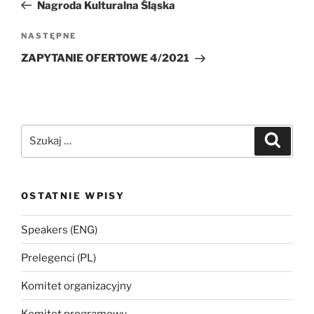
wpis
Nagroda Kulturalna Śląska
Następny
NASTĘPNE
wpis
ZAPYTANIE OFERTOWE 4/2021
Szukaj:
Szukaj
OSTATNIE WPISY
Speakers (ENG)
Prelegenci (PL)
Komitet organizacyjny
Komitet programowy