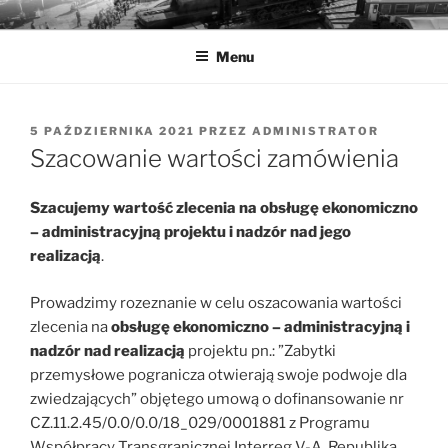
Przejdź
MUZEA TECHNIKI
Ochrona zabytków techniki
do
Menu
treści
OPUBLIKOWANE
5 PAŹDZIERNIKA 2021
PRZEZ
ADMINISTRATOR
W
Szacowanie wartości zamówienia
Szacujemy wartość zlecenia na obsługę ekonomiczno
– administracyjną projektu i nadzór nad jego
realizacją
.
Prowadzimy rozeznanie w celu oszacowania wartości
zlecenia na
obsługę ekonomiczno – administracyjną i
nadzór nad realizacją
projektu pn.: ”Zabytki
przemysłowe pogranicza otwierają swoje podwoje dla
zwiedzających” objętego umową o dofinansowanie nr
CZ.11.2.45/0.0/0.0/18_029/0001881 z Programu
Współpracy Transgranicznej Interreg V-A Republika