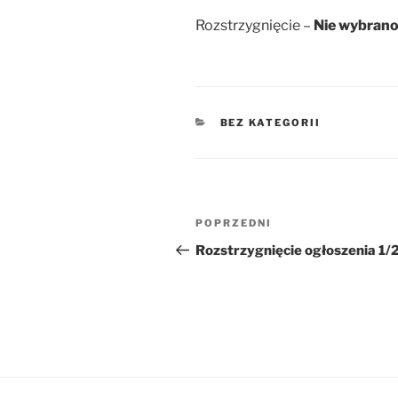
Rozstrzygnięcie –
Nie wybrano
KATEGORIE
BEZ KATEGORII
Nawigacja
Poprzedni
POPRZEDNI
wpisu
wpis
Rozstrzygnięcie ogłoszenia 1/