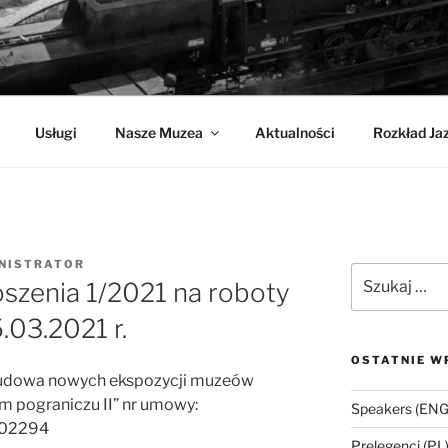
CHNIKI
Usługi
Nasze Muzea
Aktualności
Rozkład Ja
NISTRATOR
Szukaj:
szenia 1/2021 na roboty
.03.2021 r.
OSTATNIE W
,Budowa nowych ekspozycji muzeów
m pograniczu II” nr umowy:
Speakers (ENG
002294
Prelegenci (PL