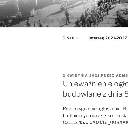
Przejdź
do
MUZEA TE
treści
Ochrona zabytków techniki
O Nas
Interreg 2021-2027
OPUBLIKOWANE
2 KWIETNIA 2021
PRZEZ
ADMI
W
Unieważnienie ogło
budowlane z dnia 5
Rozstrzygnięcie ogłoszenia ,
technicznych na czesko-polski
CZ.11.2.45/0.0/0.0/16_008/0