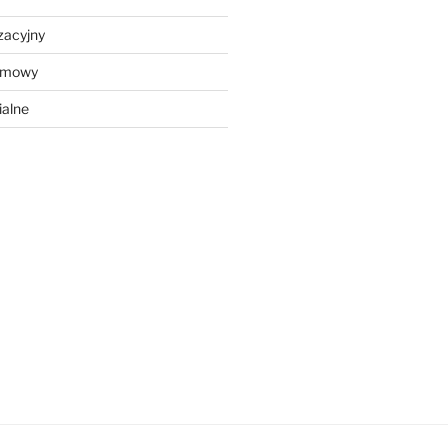
zacyjny
ramowy
ialne