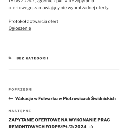
18.06.2024 r., zgodnie z pkt. XIII c zapytania
ofertowego, zamawiający nie wybrał żadnej oferty.
Protokół z otwarcia ofert
Ogłoszenie
KATEGORIE
BEZ KATEGORII
Nawigacja
Poprzedni
POPRZEDNI
wpisu
wpis
Wakacje w Folwarku w Piotrowicach Świdnickich
Następny
NASTĘPNE
wpis
ZAPYTANIE OFERTOWE NA WYKONANIE PRAC
REMONTOWYCH FODPS/PŁ/2/2024