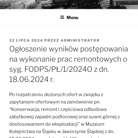
Przejdź
MUZEA TECHNIKI
Ochrona zabytków techniki
do
Menu
treści
OPUBLIKOWANE
22 LIPCA 2024
PRZEZ
ADMINISTRATOR
W
Ogłoszenie wyników postępowania
na wykonanie prac remontowych o
syg. FODPS/PŁ/1/2024O z dn.
18.06.2024 r.
Po rozpatrzeniu złożonych ofert w związku z
zapytaniem ofertowym na zamówienie pn.
“Konserwacja, remont i częściowa odbudowa
zabytkowej zapadni podtorowej oraz suwni górnej z
dostosowaniem do eksploatacji” w Muzeum
Kolejnictwa na Śląsku w Jaworzynie Śląskiej z dn.