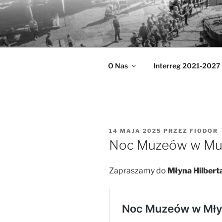
Przejdź
do
MUZEA TE
treści
Ochrona zabytków techniki
O Nas
Interreg 2021-2027
OPUBLIKOWANE
14 MAJA 2025
PRZEZ
FIODOR
W
Noc Muzeów w Muz
Zapraszamy do
Młyna Hilbert