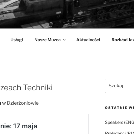
CHNIKI
Usługi
Nasze Muzea
Aktualności
Rozkład Ja
Szukaj:
each Techniki
a
w Dzierżoniowie
OSTATNIE W
Speakers (ENG
Prelegenci (PL