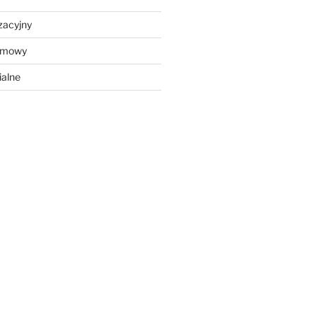
zacyjny
ramowy
ialne