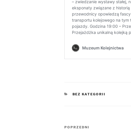
KATEGORIE
BEZ KATEGORII
Nawigacja
Poprzedni
POPRZEDNI