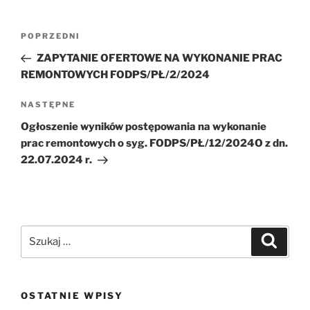
Nawigacja
Poprzedni
POPRZEDNI
wpisu
wpis
ZAPYTANIE OFERTOWE NA WYKONANIE PRAC
REMONTOWYCH FODPS/PŁ/2/2024
Następny
NASTĘPNE
wpis
Ogłoszenie wyników postępowania na wykonanie
prac remontowych o syg. FODPS/PŁ/12/2024O z dn.
22.07.2024 r.
Szukaj:
Szukaj
OSTATNIE WPISY