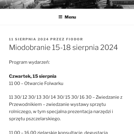
Przejdź
MUZEA TECHNIKI
Ochrona zabytków techniki
do
Menu
treści
OPUBLIKOWANE
11 SIERPNIA 2024
PRZEZ
FIODOR
W
Miodobranie 15-18 sierpnia 2024
Program wydarzeń:
Czwartek, 15 sierpnia
11 00 – Otwarcie Folwarku
11 30/ 12 30/ 13 30/ 14 30/ 15 30/ 16 30 – Zwiedzanie z
Przewodnikiem – zwiedzanie wystawy sprzętu
rolniczego, w tym specjalna prezentacja narzędzi i
sprzętu pszczelarskiego.
11 00 – 16 00 zielarskie konsultacje, degustacja