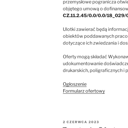
przemysłowe pogranicza otwie
objętego umową o dofinansow
CZ.11.2.45/0.0/0.0/18_029/
Ulotki zawierać będą informac
obiektów poddawanych pracom
dotyczące ich zwiedzania i dos
Oferty mogą składać Wykonawcy
udokumentowanie doświadczeni
drukarskich, poligraficznych i
Ogłoszenie
Formularz ofertowy
OPUBLIKOWANE
2 CZERWCA 2023
W