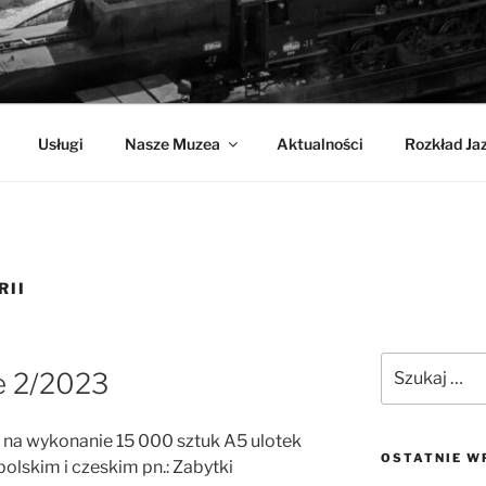
CHNIKI
Usługi
Nasze Muzea
Aktualności
Rozkład Ja
RII
Szukaj:
e 2/2023
 na wykonanie 15 000 sztuk A5 ulotek
OSTATNIE W
olskim i czeskim pn.: Zabytki