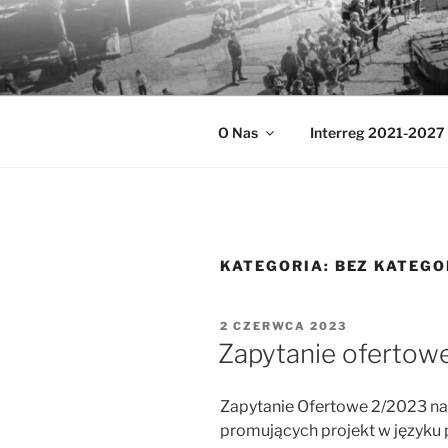
Przejdź
do
MUZEA TE
treści
Ochrona zabytków techniki
O Nas
Interreg 2021-2027
KATEGORIA:
BEZ KATEGO
OPUBLIKOWANE
2 CZERWCA 2023
W
Zapytanie ofertow
Zapytanie Ofertowe 2/2023 na
promujących projekt w języku p