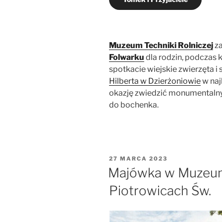
Muzeum Techniki Rolniczej
z
Folwarku
dla rodzin, podczas 
spotkacie wiejskie zwierzęta i
Hilberta w Dzierżoniowie
w naj
okazję zwiedzić monumentalny
do bochenka.
OPUBLIKOWANE
27 MARCA 2023
W
Majówka w Muzeum 
Piotrowicach Św.