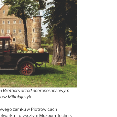
m Brothers przed neorenesansowym
tosz Mikołajczyk
sowego zamku w Piotrowicach
olwarku – przyszłym Muzeum Technik