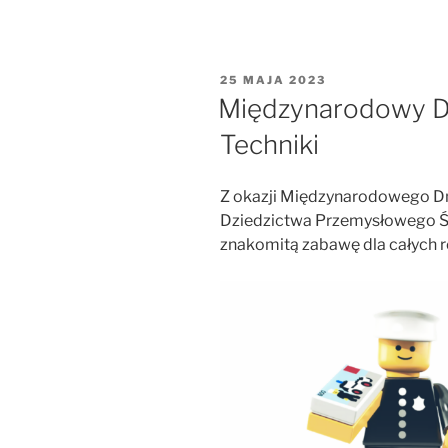
OPUBLIKOWANE
25 MAJA 2023
W
Międzynarodowy D
Techniki
Z okazji Międzynarodowego Dn
Dziedzictwa Przemysłowego Ś
znakomitą zabawę dla całych ro