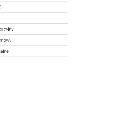
)
)
zacyjny
ramowy
ialne