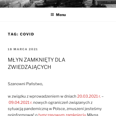
Przejdź
MUZEA TECHNIKI
Ochrona zabytków techniki
do
Menu
treści
TAG:
COVID
OPUBLIKOWANE
18 MARCA 2021
W
MŁYN ZAMKNIĘTY DLA
ZWIEDZAJĄCYCH
Szanowni Państwo,
w związku z wprowadzeniem w dniach
20.03.2021 r.
–
09.04.2021 r.
nowych ograniczeń związanych z
sytuacją pandemiczną w Polsce, zmuszeni jesteśmy
poinformować o
tymczasowym zamknięciu
Młyna